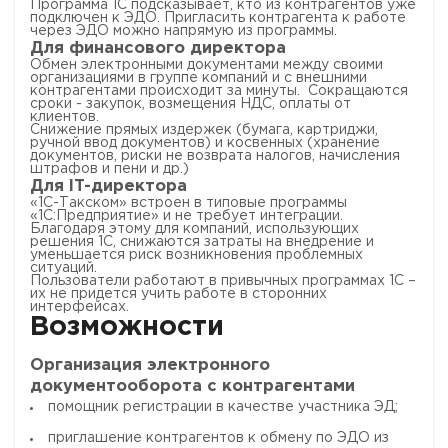
Программа 1С подсказывает, кто из контрагентов уже
подключен к ЭДО. Пригласить контрагента к работе
через ЭДО можно напрямую из программы.
Для финансового директора
Обмен электронными документами между своими
организациями в группе компаний и с внешними
контрагентами происходит за минуты. Сокращаются
сроки - закупок, возмещения НДС, оплаты от
клиентов.
Снижение прямых издержек (бумага, картриджи,
ручной ввод документов) и косвенных (хранение
документов, риски не возврата налогов, начисления
штрафов и пени и др.)
Для IT-директора
«1С-Такском» встроен в типовые программы
«1С:Предприятие» и не требует интеграции.
Благодаря этому для компаний, использующих
решения 1С, снижаются затраты на внедрение и
уменьшается риск возникновения проблемных
ситуаций.
Пользователи работают в привычных программах 1С –
их не придется учить работе в сторонних
интерфейсах.
Возможности
Организация электронного
документооборота с контрагентами
помощник регистрации в качестве участника ЭД;
приглашение контрагентов к обмену по ЭДО из