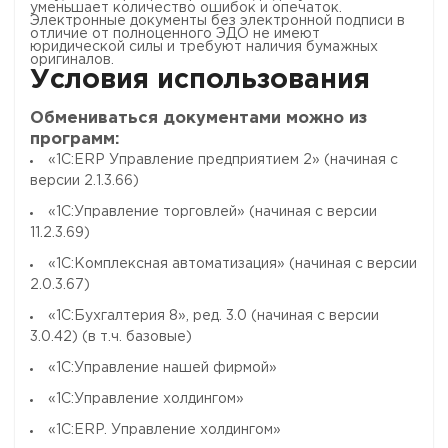
уменьшает количество ошибок и опечаток.
Электронные документы без электронной подписи в
отличие от полноценного ЭДО не имеют
юридической силы и требуют наличия бумажных
оригиналов.
Условия использования
Обмениваться документами можно из
программ:
«1С:ERP Управление предприятием 2» (начиная с
версии 2.1.3.66)
«1С:Управление торговлей» (начиная с версии
11.2.3.69)
«1С:Комплексная автоматизация» (начиная с версии
2.0.3.67)
«1С:Бухгалтерия 8», ред. 3.0 (начиная с версии
3.0.42) (в т.ч. базовые)
«1C:Управление нашей фирмой»
«1C:Управление холдингом»
«1С:ERP. Управление холдингом»